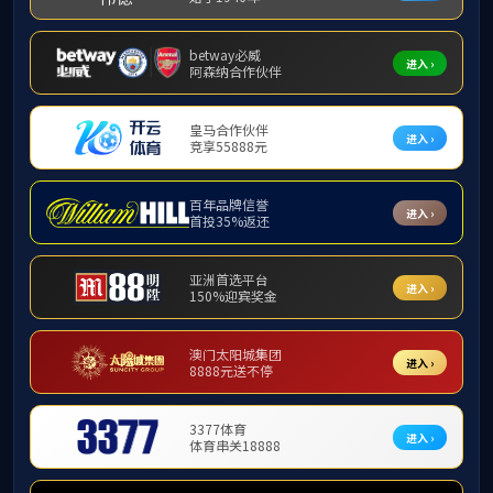
集团公司举办深入贯彻中央八项规定精神学习教育读书班暨党委理论
学习中心组集体学习会
2025-06-04
江投集团召开党委会 学习贯彻习近平总书记重要讲话和重要指示批示
精神
2025-04-28
江投集团党委对ok138太阳集团开展2024年度党建工作检查
2025-03-24
集团召开一季度安委会（扩大）会议暨全国
“两会”期间安全工作部署会
2025-03-17
首页
上一页
1
2
3
4
5
6
7
...
下一页
末页
集团概况
新闻中心
集团党建
企业文化
专题报道